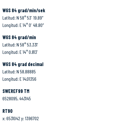
WGS 84 grad/min/sek
Latitud: N 58° 53′ 19.89″
Longitud: E 14° 0′ 48.80″
WGS 84 grad/min
Latitud: N 58° 53.331′
Longitud: E 14° 0.813′
WGS 84 grad decimal
Latitud: N 58.88885
Longitud: E 14.01356
SWEREF99 TM
6528095, 443145
RT90
x: 6531042 y: 1396702