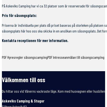
På Askeviks Camping har vi ca 32 platser som är reserverade för säsongsca
Pris för säsongsplats:
Priserna är individuella per plats då priset baseras på storleken på platsen s
säsongsplats här hos oss ska skicka in en ansökan om säsongsplats. Det form
Kontakta receptionen för mer information.
PDF Hyresregler säsongscamping
PDF Intresseanmälan till säsongscamping
Välkommen till oss
Du hittar oss vid Vänerns vackraste läge. Kom med husvagnen eller husbilen e
Askeviks Camping & Stugor
Sjötorp Askevik 62